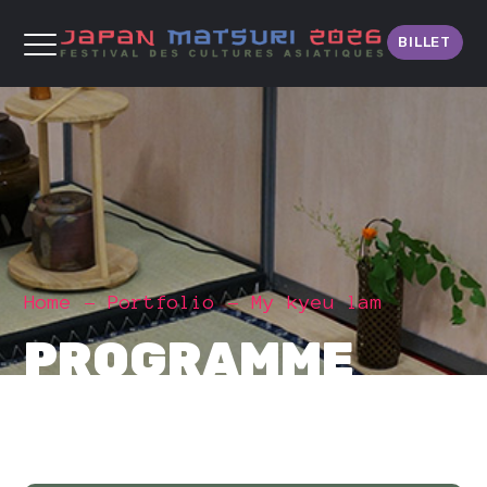
BILLET
Home
Portfolio
My kyeu lam
PROGRAMME