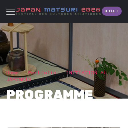
BILLET
Home
Portfolio
INITIATION AU
JAPONAIS
PROGRAMME